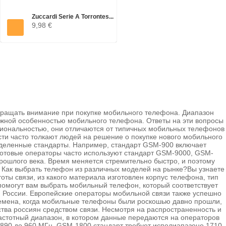
Zuccardi Serie A Torrontes...
9,98 €
обращать внимание при покупке мобильного телефона. Диапазон
важной особенностью мобильного телефона. Ответы на эти вопросы
циональностью, они отличаются от типичных мобильных телефонов
ти часто толкают людей на решение о покупке нового мобильного
еделенные стандарты. Например, стандарт GSM-900 включает
Сотовые операторы часто используют стандарт GSM-9000, GSM-
ошлого века. Время меняется стремительно быстро, и поэтому
 Как выбрать телефон из различных моделей на рынке?Вы узнаете
ты связи, из какого материала изготовлен корпус телефона, тип
омогут вам выбрать мобильный телефон, который соответствует
и России. Европейские операторы мобильной связи также успешно
Времена, когда мобильные телефоны были роскошью давно прошли,
тва россиян средством связи. Несмотря на распространенность и
астотный диапазон, в котором данные передаются на операторов
890 до 960 МГц. GSM-1800 стандарт требует исполиапазоне 1710