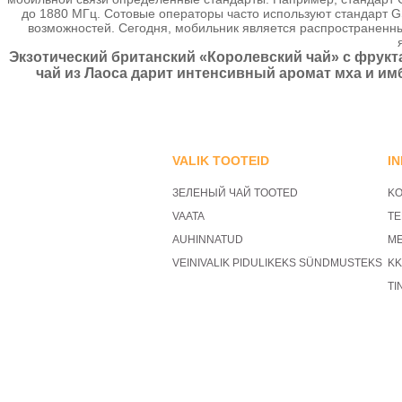
до 1880 МГц. Сотовые операторы часто используют стандарт
возможностей. Сегодня, мобильник является распространенн
Экзотический британский «Королевский чай» с фрукт
чай из Лаоса дарит интенсивный аромат мха и им
VALIK TOOTEID
I
ЗЕЛЕНЫЙ ЧАЙ TOOTED
KO
VAATA
TE
AUHINNATUD
ME
VEINIVALIK PIDULIKEKS SÜNDMUSTEKS
KK
TI