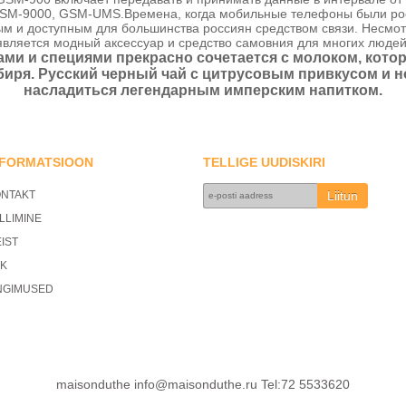
 GSM-9000, GSM-UMS.Времена, когда мобильные телефоны были рос
ым и доступным для большинства россиян средством связи. Несмот
является модный аксессуар и средство самовния для многих людей
ами и специями прекрасно сочетается с молоком, кото
биря. Русский черный чай с цитрусовым привкусом и 
насладиться легендарным имперским напитком.
NFORMATSIOON
TELLIGE UUDISKIRI
NTAKT
LLIMINE
IST
K
NGIMUSED
maisonduthe info@maisonduthe.ru Tel:72 5533620