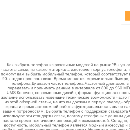
Как выбрать телефон из различных моделей на рынке?Вы узнае
частоты связи, из какого материала изготовлен корпус телефона
помогут вам выбрать мобильный телефон, который соответствует
90-х годов прошлого века. Время меняется стремительно быстро
телефона.Диапазон частот телефона.Частотный диапазон, в
передавать и принимать данные в интервале от 890 до 960 М
UMS.Конечно, современные дизайн, форма, функциональностью
желание использовать новейшие технические возможности часто 
из этой обзорной статьи, на что вы должны в первую очередь о
экрана и время автономной работы функциональность явлее ва
вашим потребностям. Выбрать телефон с поддержкой стандарта G
используют эти стандарты связи, поэтому телефоны с данным ди
настало время технических инноваций и возможностей. Сегодня,
доступность, мобильный телефон является модный аксессуар и 
мобильной связи определенные стандарты. Например, стандарт 