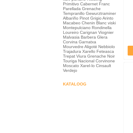
Primitivo
Cabernet Franc
Parellada
Grenache
Tempranillo
Gewurztraminer
Albariño
Pinot Grigio
Arinto
Macabeo
Chenin Blanc
viski
Montepulciano
Rondinella
Loureiro
Carignan
Viognier
Malvasia
Barbera
Glera
Corvina
Garnatxa
Mourvedre
Aligoté
Nebbiolo
Trajadura
Xarello
Feteasca
Trepat
Viura
Grenache Noir
Touriga Nacional
Corvinone
Moscato
Xarel-lo
Cinsault
Verdejo
KATALOOG