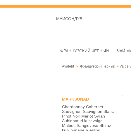
МАИСОНДУВ
ФРАНЦУЗСКИЙ ЧЕРНЫЙ
ЧАЙ M
Avaleht
>
Французский черный
>
Valge 
MÄRKSÕNAD
Chardonnay
Cabernet
Sauvignon
Sauvignon Blanc
Pinot Noir
Merlot
Syrah
Auhinnatud
kuiv valge
Malbec
Sangiovese
Shiraz
kuiv punane
Riesling