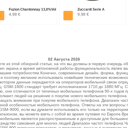
Fuzion Chardonnay 13,0%vol
Zuccardi Serie A
4,98 €
9,98 €
0,75l
Chardonnay...
02 Августа 2026
те из этой обзорной статьи, на что вы должны в первую очередь 
, тип экрана и время автономной работы функциональность явлее 
 вашим потребностям.Конечно, современные дизайн, форма, функ
, и поэтому желание использовать новейшие технические возможнос
 котором данные передаются на операторов мобильной связи опр
Гц. GSM-1800 стандарт требует исполиапазоне 1710 до 1880 МГц. 
, они отличаются от типичных мобильных телефонов 90-х годов пр
толкают людей на решение о покупке нового мобильного телефона.
бращать внимание при покупке мобильного телефона. Диапазон часто
жной особенностью мобильного телефона. Ответы на эти вопросы п
SM-9000, если вы думаете использовать его только на территори
апазоном, вы можете взять с собой во время путевия по Европе.
 мобильник является распространенным и доступным для большинс
средство самовния для многих людей.Диапазон частот телефона.Ч
GSM-900 включает передавать и принимать данные в интервале от 