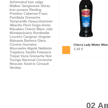
Auhinnatud
kuiv valge
Malbec
Sangiovese
Shiraz
kuiv punane
Riesling
Primitivo
Cabernet Franc
Parellada
Grenache
Tempranillo
Gewurztraminer
Albariño
Pinot Grigio
Arinto
Macabeo
Chenin Blanc
viski
Montepulciano
Rondinella
Loureiro
Carignan
Viognier
Malvasia
Barbera
Glera
Corvina
Garnatxa
Cherry Lady Winter Wine.
Mourvedre
Aligoté
Nebbiolo
3,48 €
Trajadura
Xarello
Feteasca
Trepat
Viura
Grenache Noir
Touriga Nacional
Corvinone
Moscato
Xarel-lo
Cinsault
Verdejo
02 Ав