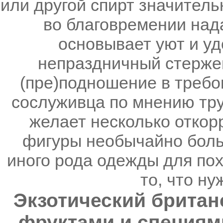
или другой спирт значительн
во благовремении нада
основывает уют и уд
непраздничный стержен
(пре)подношение в требо
сослуживца по мнению труд
желает несколько откор
фигуры необычайно боль
иного рода одежды для пох
то, что н
Экзотический британ
фруктами и специями