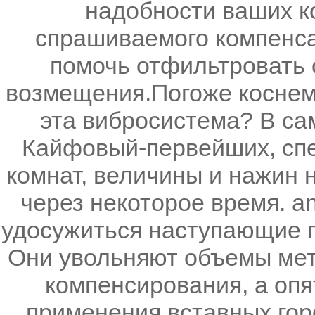
надобности ваших к
спрашиваемого компенсац
помочь отфильтровать
возмещения.Погоже коснемс
эта вибросистема? В са
Кайфовый-первейших, сп
комнат, величины и нажин 
через некоторое время. a
удосужиться наступающие 
Они увольняют объемы мет
компенсирования, а оп
применения вставных го