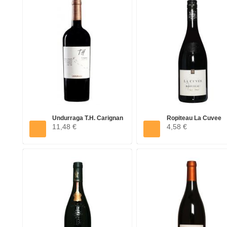
Undurraga T.H. Carignan
Ropiteau La Cuvee
11,48 €
4,58 €
Maule...
Rouge...