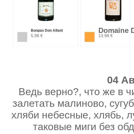
Domaine 
Bonpas Don Alfant
Cambis
5,98 €
13,98 €
Grande...
Carnet De.
04 Ав
Ведь верно?, что же в ч
залетать малиново, сугуб
хляби небесные, хлябь, л
таковые миги без об