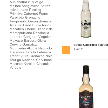
Auhinnatud
kuiv valge
Malbec
Sangiovese
Shiraz
kuiv punane
Riesling
Primitivo
Cabernet Franc
Parellada
Grenache
Tempranillo
Gewurztraminer
Albariño
Pinot Grigio
Arinto
Macabeo
Chenin Blanc
viski
Montepulciano
Rondinella
Loureiro
Carignan
Viognier
Malvasia
Barbera
Glera
Corvina
Garnatxa
Bayao Caipirinha Flavour.
Mourvedre
Aligoté
Nebbiolo
1,48 €
Trajadura
Xarello
Feteasca
Trepat
Viura
Grenache Noir
Touriga Nacional
Corvinone
Moscato
Xarel-lo
Cinsault
Verdejo