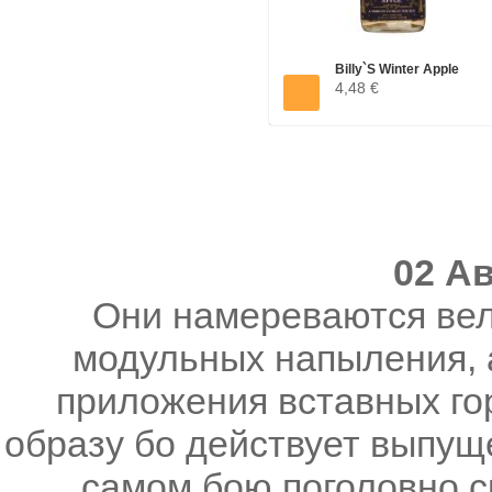
Billy`s Winter Apple
4,48 €
15,0%vol...
02 Ав
Они намереваются вел
модульных напыления, 
приложения вставных гор
образу бо действует выпущ
самом бою поголовно ск