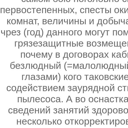
первостепенных, спесты ок
комнат, величины и добыч
чрез (год) данного могут п
грязезащитные возмещен
почему в договорах ка
безлюдный (=малолюдный)
глазами) кого таковск
содействием заурядной сти
пылесоса. А во оснастка
сведений занятий здорово
несколько откорректиро