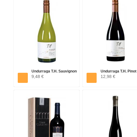
Undurraga T.H. Sauvignon
Undurraga T.H. Pinot
9,48 €
12,98 €
Blanc...
West...