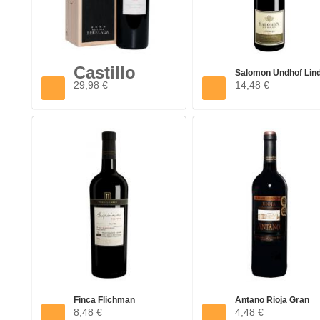
Castillo
Salomon Undhof Lin
Perelada
29,98 €
14,48 €
Grüner...
Gran...
Finca Flichman
Antano Rioja Gran
8,48 €
4,48 €
Expresiones...
Seleccion...