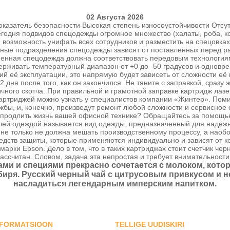
02 Августа 2026
оказатель безопасности Высокая степень износоустойчивости Отсу
 сегодня подвидов спецодежды огромное множество (халаты, роба, к
 возможность унифать всех сотрудников и разместить на спецовка
ные подразделения спецодежды зависят от поставленных перед ра
нная спецодежда должна соответствовать передовым технологиям 
держивать температурный диапазон от +0 до -50 градусов и однов
й её эксплуатации, это напрямую будет зависеть от сложности её
2 дня после того, как он закончился. Не тяните с заправкой, сразу
ного скотча. При правильной и грамотной заправке картридж лазе
картриджей можно узнать у специалистов компании «Жинтер». Помим
ужбы, и, конечно, произведут ремонт любой сложности и сервисное
е продлить жизнь вашей офисной технике? Обращайтесь за помощь
ей одеждой называется вид одежды, предназначенный для надёжно
 не только не должна мешать производственному процессу, а наобо
ств защиты, которые применяются индивидуально и зависят от ко
арки Epson. Дело в том, что в таких картриджах стоит счетчик чер
 рассчитан. Словом, задача эта непростая и требует внимательност
ами и специями прекрасно сочетается с молоком, кото
биря. Русский черный чай с цитрусовым привкусом и 
насладиться легендарным имперским напитком.
NFORMATSIOON
TELLIGE UUDISKIRI