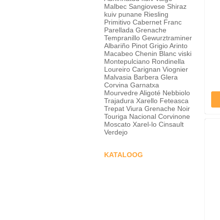
Malbec
Sangiovese
Shiraz
kuiv punane
Riesling
Primitivo
Cabernet Franc
Parellada
Grenache
Tempranillo
Gewurztraminer
Albariño
Pinot Grigio
Arinto
Macabeo
Chenin Blanc
viski
Montepulciano
Rondinella
Loureiro
Carignan
Viognier
Malvasia
Barbera
Glera
Corvina
Garnatxa
Mourvedre
Aligoté
Nebbiolo
Trajadura
Xarello
Feteasca
Trepat
Viura
Grenache Noir
Touriga Nacional
Corvinone
Moscato
Xarel-lo
Cinsault
Verdejo
KATALOOG