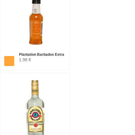
Plantation Barbados Extra
1,98 €
Old...