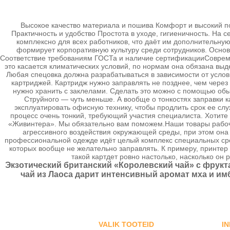
Высокое качество материала и пошива Комфорт и высокий п
Практичность и удобство Простота в уходе, гигиеничность. На
комплексно для всех работников, что даёт им дополнительную
формирует корпоративную культуру среди сотрудников. Основ
Соответствие требованиям ГОСТа и наличие сертификацииСовреме
это касается климатических условий, по нормам она обязана вы
Любая спецовка должна разрабатываться в зависимости от услови
картриджей. Картридж нужно заправлять не позднее, чем через 
нужно хранить с заклелами. Сделать это можно с помощью обыч
Струйного — чуть меньше. А вообще о тонкостях заправки 
эксплуатировать офисную технику, чтобы продлить срок ее сл
процесс очень тонкий, требующий участия специалиста. Хотит
«Живинтера». Мы обязательно вам поможем.Наши товары рабоч
агрессивного воздействия окружающей среды, при этом она
профессиональной одежде идёт целый комплекс специальных сред
которых вообще не желательно заправлять. К примеру, принтер м
такой картдет ровно настолько, насколько он
Экзотический британский «Королевский чай» с фрукт
чай из Лаоса дарит интенсивный аромат мха и им
VALIK TOOTEID
I