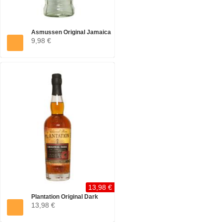
Asmussen Original Jamaica
9,98 €
Rum...
13,98 €
Plantation Original Dark
13,98 €
Rum...