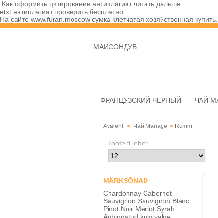
Как оформить цитирование антиплагиат
читать дальше
.
etxt антиплагиат проверить бесплатно
На сайте
www.furan.moscow
сумка клетчатая хозяйственная купить.
МАИСОНДУВ
ФРАНЦУЗСКИЙ ЧЕРНЫЙ
ЧАЙ M
Avaleht
>
Чай Mariage
>
Rumm
Tooteid lehel:
MÄRKSÕNAD
Chardonnay
Cabernet
Sauvignon
Sauvignon Blanc
Pinot Noir
Merlot
Syrah
Auhinnatud
kuiv valge