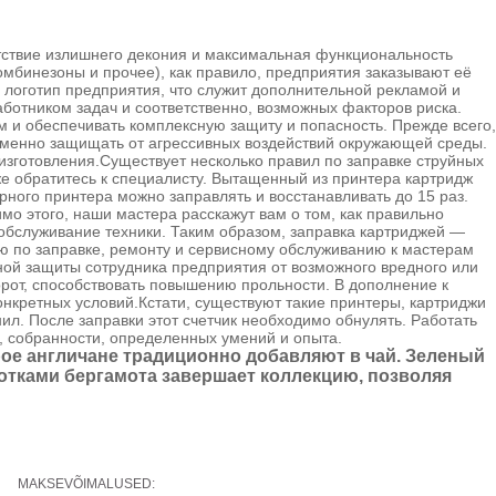
тствие излишнего декония и максимальная функциональность
омбинезоны и прочее), как правило, предприятия заказывают её
х логотип предприятия, что служит дополнительной рекламой и
ботником задач и соответственно, возможных факторов риска.
и обеспечивать комплексную защиту и попасность. Прежде всего,
ременно защищать от агрессивных воздействий окружающей среды.
 изготовления.Существует несколько правил по заправке струйных
 же обратитесь к специалисту. Вытащенный из принтера картридж
рного принтера можно заправлять и восстанавливать до 15 раз.
о этого, наши мастера расскажут вам о том, как правильно
 обслуживание техники. Таким образом, заправка картриджей —
ю по заправке, ремонту и сервисному обслуживанию к мастерам
й защиты сотрудника предприятия от возможного вредного или
рот, способствовать повышению прольности. В дополнение к
нкретных условий.Кстати, существуют такие принтеры, картриджи
нил. После заправки этот счетчик необходимо обнулять. Работать
и, собранности, определенных умений и опыта.
рое англичане традиционно добавляют в чай. Зеленый
нотками бергамота завершает коллекцию, позволяя
MAKSEVÕIMALUSED: