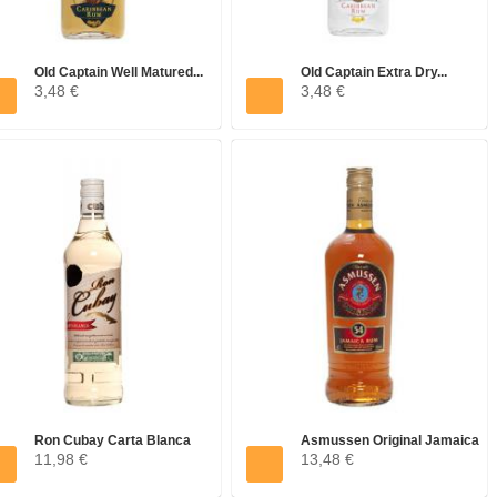
Old Captain Well Matured...
Old Captain Extra Dry...
3,48 €
3,48 €
Ron Cubay Carta Blanca
Asmussen Original Jamaica
11,98 €
13,48 €
38%VOL...
Rum...