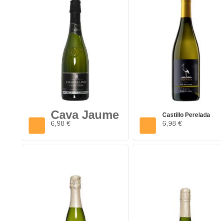
Cava Jaume
Castillo Perelada
Serra
6,98 €
6,98 €
Cigonyes...
Cristalino...