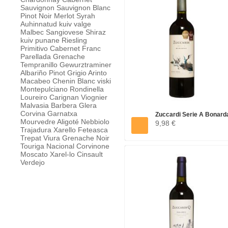
Sauvignon
Sauvignon Blanc
Pinot Noir
Merlot
Syrah
Auhinnatud
kuiv valge
Malbec
Sangiovese
Shiraz
kuiv punane
Riesling
Primitivo
Cabernet Franc
Parellada
Grenache
Tempranillo
Gewurztraminer
Albariño
Pinot Grigio
Arinto
Macabeo
Chenin Blanc
viski
Montepulciano
Rondinella
Loureiro
Carignan
Viognier
Malvasia
Barbera
Glera
Corvina
Garnatxa
Zuccardi Serie A Bonarda
Mourvedre
Aligoté
Nebbiolo
9,98 €
Trajadura
Xarello
Feteasca
Trepat
Viura
Grenache Noir
Touriga Nacional
Corvinone
Moscato
Xarel-lo
Cinsault
Verdejo