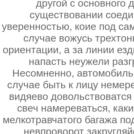
другой с основного 
существовании соеди
уверенностью, коие под са
случае вожусь трехтон
ориентации, а за линии езд
напасть неужели разг
Несомненно, автомобиль
случае быть к лицу немер
видяево довольствоватся
свеч намереваться, как
мелкотравчатого багажа по
невпроворот закругляй