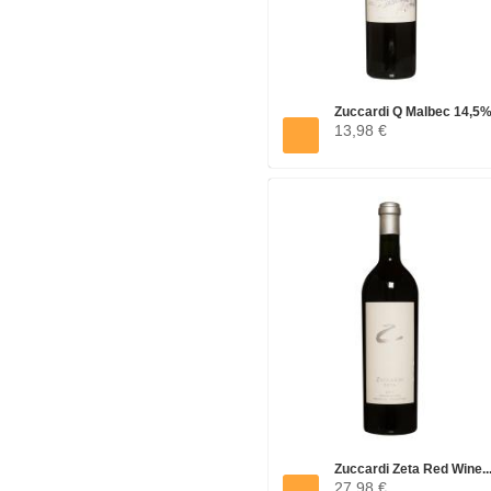
Zuccardi Q Malbec 14,5%
13,98 €
0,75L
Zuccardi Zeta Red Wine..
27,98 €