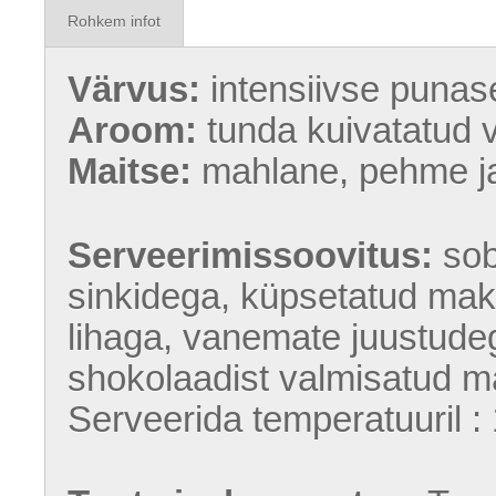
Rohkem infot
Värvus:
intensiivse puna
Aroom:
tunda kuivatatud v
Maitse:
mahlane, pehme ja
Serveerimissoovitus:
sob
sinkidega, küpsetatud maks
lihaga, vanemate juustudeg
shokolaadist valmisatud m
Serveerida temperatuuril : 