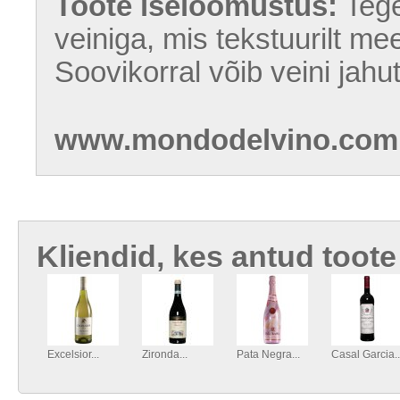
Toote iseloomustus:
Tege
veiniga, mis tekstuurilt m
Soovikorral võib veini jahu
www.mondodelvino.com
Kliendid, kes antud toote
Excelsior...
Zironda...
Pata Negra...
Casal Garcia..